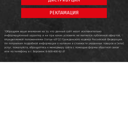
РЕКЛАМАЦИЯ
"Обращаем ваше внимание на то, что данный сайт носит исключительно
информационный характер и ни при каких условиях не является публичной офертой,
определяемой положениями Статьи 437 (2) Гражданского кодекса Российской Федерации.
ля получения подробной информации о наличии и стоимости указанных товаров и (или)
услуг, пожалуйста, обращайтесь к менеджеру сайта с помощью формы обратной связи
или по телефону в г. Воронеж: 8-800-600-82-37