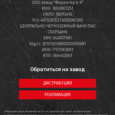
ООО завод "Ферингер и К"
ИНН: 3650003251
ОКПО: 18092416
Р/с: 40702810213000061365
ЦЕНТРАЛЬНО-ЧЕРНОЗЕМНЫЙ БАНК ПАО
СБЕРБАНК
БИК: 042007681
Кор/с: 30101810600000000681
ИНН: 7707083893
КПП: 366402001
Обратиться на завод
ДИСТРИБУЦИЯ
РЕКЛАМАЦИЯ
"Обращаем ваше внимание на то, что данный сайт носит исключительно
информационный характер и ни при каких условиях не является публичной офертой,