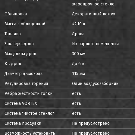
жаропрочное стекло
Облицовка
Декоративный кожух
Масса с облицовкой
42,10 кг
Топливо
Дрова
Закладка дров
Из парного помещения
Max длина дров
300 мм
Кг. дров
До 6 кг
Диаметр дымохода
115 мм
Регулировка горения
Один воздухозаборник
Рёбра жёсткости топки
есть
Система VORTEX
есть
Система "Чистое стекло"
есть
Система продувки
Не предусмотрено
Возможность установить
Не предусмотрено