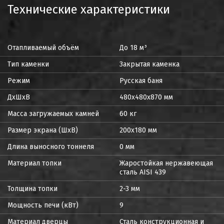
Технические характеристики
Отапливаемый объём
До 18 м³
Тип каменки
Закрытая каменка
Режим
Русская баня
ДxШxВ
480х480х870 мм
Масса загружаемых камней
60 кг
Размер экрана (ШхВ)
200х180 мм
Длина выносного тоннеля
0 мм
Материал топки
Жаростойкая нержавеющая
сталь AISI 439
Толщина топки
2-3 мм
Мощность печи (кВт)
9
Материал дверцы
Сталь конструкционная и